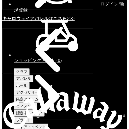
ログイン/新
規登録
キャロウェイアパレルはこちら>>>
ショッピングカート
(
0
)
クラブ
アパレル
ボール
アクセサリー
限定アイテム
ウィメンズ
認定中古クラブ
ブランド
ストア・イベント