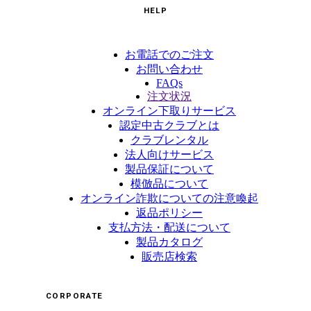
HELP
お電話でのご注文
お問い合わせ
FAQs
注文状況
オンライン下取りサービス
認定中古クラブとは
クラブレンタル
法人向けサービス
製品保証について
模倣品について
オンライン詐欺についての注意喚起
返品ポリシー
支払方法・配送について
製品カタログ
販売店検索
CORPORATE