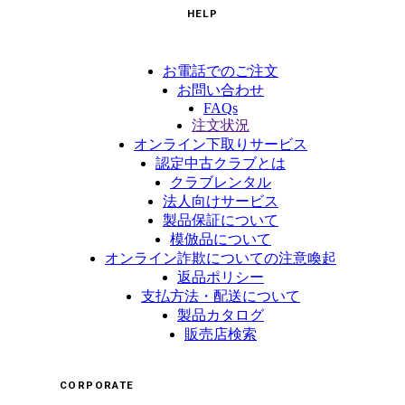
HELP
お電話でのご注文
お問い合わせ
FAQs
注文状況
オンライン下取りサービス
認定中古クラブとは
クラブレンタル
法人向けサービス
製品保証について
模倣品について
オンライン詐欺についての注意喚起
返品ポリシー
支払方法・配送について
製品カタログ
販売店検索
CORPORATE