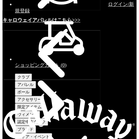
ログイン/新
規登録
キャロウェイアパレルはこちら>>>
ショッピングカート
(
0
)
クラブ
アパレル
ボール
アクセサリー
限定アイテム
ウィメンズ
認定中古クラブ
ブランド
ストア・イベント