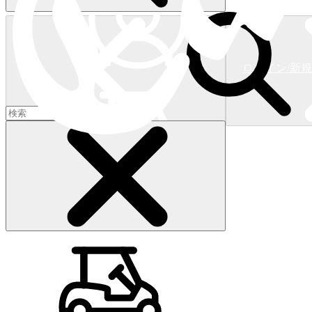
ログイン/新
ショッピングカート
(
0
)