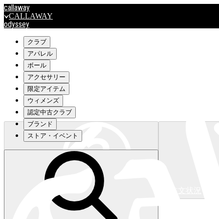
callaway
CALLAWAY
odyssey
ODYSSEY
travismathew
クラブ
アパレル
ボール
outlet
アクセサリー
OUTLET
限定アイテム
ウィメンズ
キャロウェイアパレルはこちら>>>
認定中古クラブ
ブランド
ストア・イベント
注文状況
キャロウェイアパレルはこちら>>>