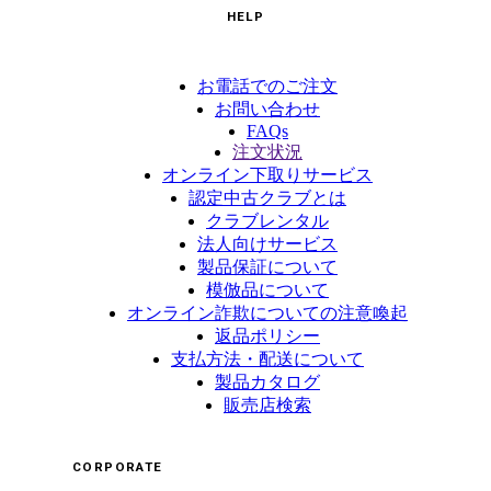
HELP
お電話でのご注文
お問い合わせ
FAQs
注文状況
オンライン下取りサービス
認定中古クラブとは
クラブレンタル
法人向けサービス
製品保証について
模倣品について
オンライン詐欺についての注意喚起
返品ポリシー
支払方法・配送について
製品カタログ
販売店検索
CORPORATE