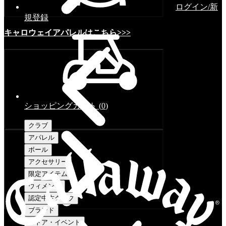
ログイン/新
規登録
キャロウェイアパレルはこちら>>>
ショッピングカート
(
0
)
クラブ
アパレル
ボール
アクセサリー
限定アイテム
ウィメンズ
認定中古クラブ
ブランド
ストア・イベント