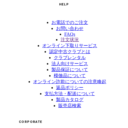
HELP
お電話でのご注文
お問い合わせ
FAQs
注文状況
オンライン下取りサービス
認定中古クラブとは
クラブレンタル
法人向けサービス
製品保証について
模倣品について
オンライン詐欺についての注意喚起
返品ポリシー
支払方法・配送について
製品カタログ
販売店検索
CORPORATE