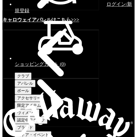
ログイン/新
規登録
キャロウェイアパレルはこちら>>>
ショッピングカート
(
0
)
クラブ
アパレル
ボール
アクセサリー
限定アイテム
ウィメンズ
認定中古クラブ
ブランド
ストア・イベント