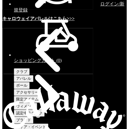
ログイン/新
規登録
キャロウェイアパレルはこちら>>>
ショッピングカート
(
0
)
クラブ
アパレル
ボール
アクセサリー
限定アイテム
ウィメンズ
認定中古クラブ
ブランド
ストア・イベント