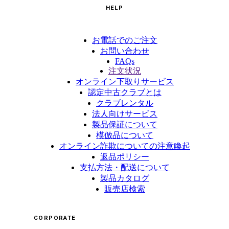
HELP
お電話でのご注文
お問い合わせ
FAQs
注文状況
オンライン下取りサービス
認定中古クラブとは
クラブレンタル
法人向けサービス
製品保証について
模倣品について
オンライン詐欺についての注意喚起
返品ポリシー
支払方法・配送について
製品カタログ
販売店検索
CORPORATE