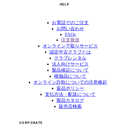
HELP
お電話でのご注文
お問い合わせ
FAQs
注文状況
オンライン下取りサービス
認定中古クラブとは
クラブレンタル
法人向けサービス
製品保証について
模倣品について
オンライン詐欺についての注意喚起
返品ポリシー
支払方法・配送について
製品カタログ
販売店検索
CORPORATE