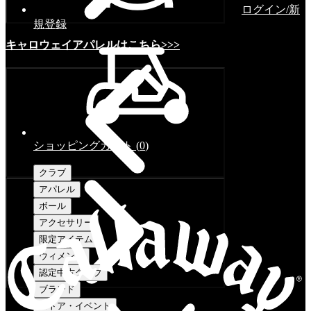
ログイン/新
規登録
キャロウェイアパレルはこちら>>>
ショッピングカート
(
0
)
クラブ
アパレル
ボール
アクセサリー
限定アイテム
ウィメンズ
認定中古クラブ
ブランド
ストア・イベント