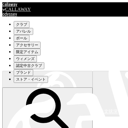
callaway
CALLAWAY
odyssey
ODYSSEY
travismathew
クラブ
アパレル
ボール
outlet
アクセサリー
OUTLET
限定アイテム
ウィメンズ
キャロウェイアパレルはこちら>>>
認定中古クラブ
ブランド
ストア・イベント
注文状況
キャロウェイアパレルはこちら>>>