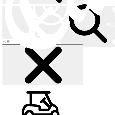
ログイン/新
ショッピングカート
(
0
)