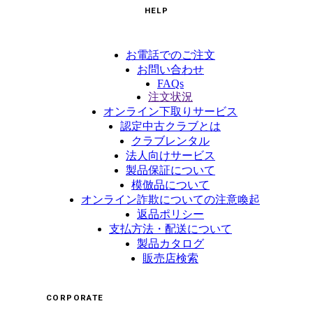
HELP
お電話でのご注文
お問い合わせ
FAQs
注文状況
オンライン下取りサービス
認定中古クラブとは
クラブレンタル
法人向けサービス
製品保証について
模倣品について
オンライン詐欺についての注意喚起
返品ポリシー
支払方法・配送について
製品カタログ
販売店検索
CORPORATE