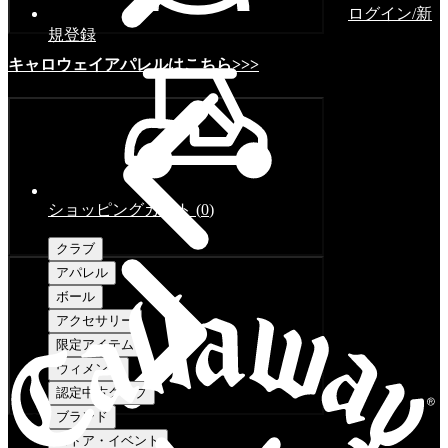
ログイン/新
規登録
キャロウェイアパレルはこちら>>>
ショッピングカート
(
0
)
クラブ
アパレル
ボール
アクセサリー
限定アイテム
ウィメンズ
認定中古クラブ
ブランド
ストア・イベント