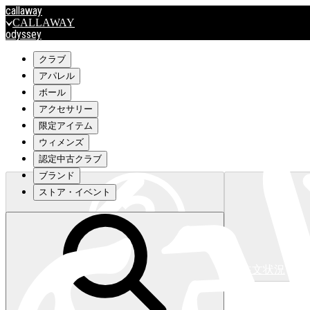
callaway
CALLAWAY
odyssey
ODYSSEY
travismathew
クラブ
アパレル
ボール
outlet
アクセサリー
OUTLET
限定アイテム
ウィメンズ
キャロウェイアパレルはこちら>>>
認定中古クラブ
ブランド
ストア・イベント
注文状況
キャロウェイアパレルはこちら>>>