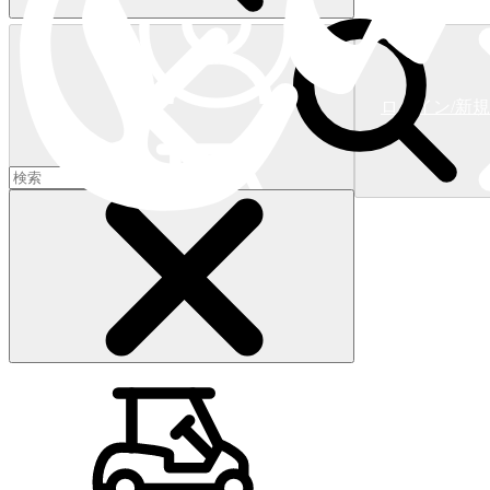
ログイン/新
ショッピングカート
(
0
)