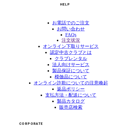
HELP
お電話でのご注文
お問い合わせ
FAQs
注文状況
オンライン下取りサービス
認定中古クラブとは
クラブレンタル
法人向けサービス
製品保証について
模倣品について
オンライン詐欺についての注意喚起
返品ポリシー
支払方法・配送について
製品カタログ
販売店検索
CORPORATE