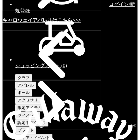
ログイン/新
規登録
キャロウェイアパレルはこちら>>>
ショッピングカート
(
0
)
クラブ
アパレル
ボール
アクセサリー
限定アイテム
ウィメンズ
認定中古クラブ
ブランド
ストア・イベント