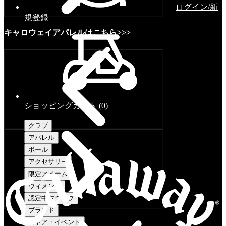
ログイン/新
規登録
キャロウェイアパレルはこちら>>>
ショッピングカート
(
0
)
クラブ
アパレル
ボール
アクセサリー
限定アイテム
ウィメンズ
認定中古クラブ
ブランド
ストア・イベント