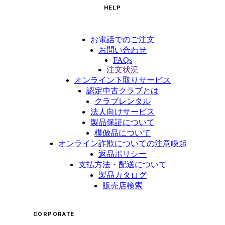
HELP
お電話でのご注文
お問い合わせ
FAQs
注文状況
オンライン下取りサービス
認定中古クラブとは
クラブレンタル
法人向けサービス
製品保証について
模倣品について
オンライン詐欺についての注意喚起
返品ポリシー
支払方法・配送について
製品カタログ
販売店検索
CORPORATE