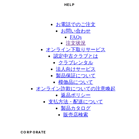
HELP
お電話でのご注文
お問い合わせ
FAQs
注文状況
オンライン下取りサービス
認定中古クラブとは
クラブレンタル
法人向けサービス
製品保証について
模倣品について
オンライン詐欺についての注意喚起
返品ポリシー
支払方法・配送について
製品カタログ
販売店検索
CORPORATE