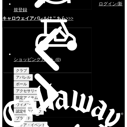
ログイン/新
規登録
キャロウェイアパレルはこちら>>>
ショッピングカート
(
0
)
クラブ
アパレル
ボール
アクセサリー
限定アイテム
ウィメンズ
認定中古クラブ
ブランド
ストア・イベント