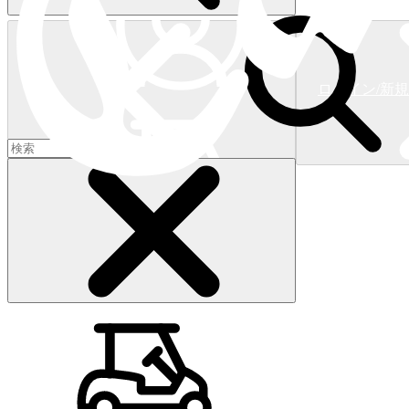
ログイン/新
ショッピングカート
(
0
)