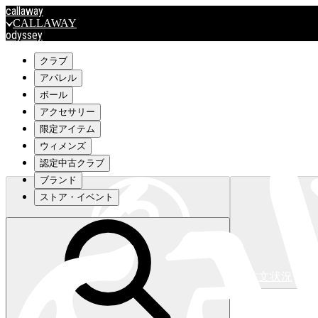
callaway
CALLAWAY
odyssey
ODYSSEY
travismathew
クラブ
アパレル
ボール
outlet
アクセサリー
OUTLET
限定アイテム
ウィメンズ
キャロウェイアパレルはこちら>>>
認定中古クラブ
ブランド
ストア・イベント
注文状況
キャロウェイアパレルはこちら>>>