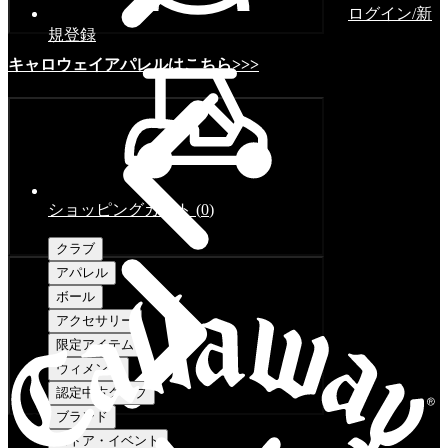
ログイン/新
規登録
キャロウェイアパレルはこちら>>>
ショッピングカート
(
0
)
クラブ
アパレル
ボール
アクセサリー
限定アイテム
ウィメンズ
認定中古クラブ
ブランド
ストア・イベント