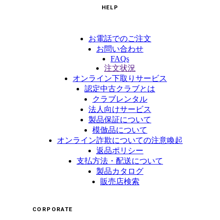
HELP
お電話でのご注文
お問い合わせ
FAQs
注文状況
オンライン下取りサービス
認定中古クラブとは
クラブレンタル
法人向けサービス
製品保証について
模倣品について
オンライン詐欺についての注意喚起
返品ポリシー
支払方法・配送について
製品カタログ
販売店検索
CORPORATE