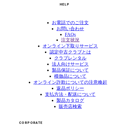
HELP
お電話でのご注文
お問い合わせ
FAQs
注文状況
オンライン下取りサービス
認定中古クラブとは
クラブレンタル
法人向けサービス
製品保証について
模倣品について
オンライン詐欺についての注意喚起
返品ポリシー
支払方法・配送について
製品カタログ
販売店検索
CORPORATE