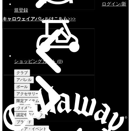
ログイン/新
規登録
キャロウェイアパレルはこちら>>>
ショッピングカート
(
0
)
クラブ
アパレル
ボール
アクセサリー
限定アイテム
ウィメンズ
認定中古クラブ
ブランド
ストア・イベント