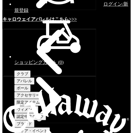
ログイン/新
規登録
キャロウェイアパレルはこちら>>>
ショッピングカート
(
0
)
クラブ
アパレル
ボール
アクセサリー
限定アイテム
ウィメンズ
認定中古クラブ
ブランド
ストア・イベント