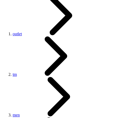
outlet
tm
men