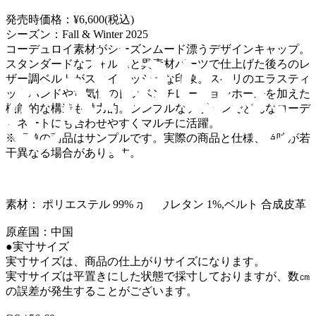
発売時価格：¥6,600(税込)
シーズン：Fall & Winter 2025
コーデュロイ素材がシーズンムード漂うデザインキャップ。
スタンダードなフォルムと異素材パーツで仕上げた後ろのレ
ザー調ベルトがスタイリッシュな印象。スベリのエラスティ
ックバンドや通気性の良いベンチレーションホールを加えた
機能的な構造も魅力的。シンプルなデザインでどんなコーデ
ィネートにも合わせやすくマルチに活躍。
※画像の商品はサンプルです。実際の商品と仕様、色味が若
干異なる場合があります。
素材： ポリエステル 99% ポリウレタン 1%,ベルト 合成皮革
原産国：中国
●実寸サイズ
実寸サイズは、商品の仕上がりサイズになります。
実寸サイズは平置きにした状態で採寸しておりますが、数㎝
の誤差が発生することがございます。