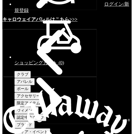
ログイン/新
規登録
キャロウェイアパレルはこちら>>>
ショッピングカート
(
0
)
クラブ
アパレル
ボール
アクセサリー
限定アイテム
ウィメンズ
認定中古クラブ
ブランド
ストア・イベント