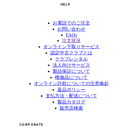
HELP
お電話でのご注文
お問い合わせ
FAQs
注文状況
オンライン下取りサービス
認定中古クラブとは
クラブレンタル
法人向けサービス
製品保証について
模倣品について
オンライン詐欺についての注意喚起
返品ポリシー
支払方法・配送について
製品カタログ
販売店検索
CORPORATE