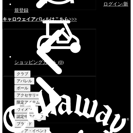
ログイン/新
規登録
キャロウェイアパレルはこちら>>>
ショッピングカート
(
0
)
クラブ
アパレル
ボール
アクセサリー
限定アイテム
ウィメンズ
認定中古クラブ
ブランド
ストア・イベント