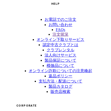
HELP
お電話でのご注文
お問い合わせ
FAQs
注文状況
オンライン下取りサービス
認定中古クラブとは
クラブレンタル
法人向けサービス
製品保証について
模倣品について
オンライン詐欺についての注意喚起
返品ポリシー
支払方法・配送について
製品カタログ
販売店検索
CORPORATE