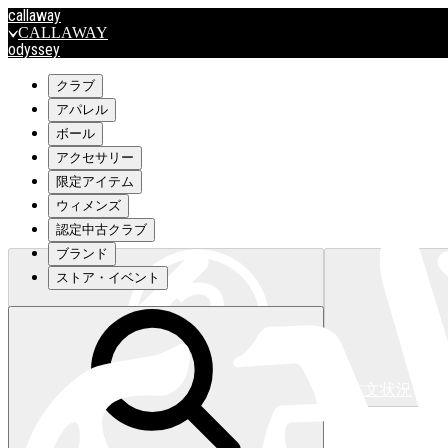
callaway
CALLAWAY
odyssey
ODYSSEY
travismathew
クラブ
アパレル
ボール
outlet
アクセサリー
OUTLET
限定アイテム
ウィメンズ
キャロウェイアパレルはこちら>>>
認定中古クラブ
ブランド
ストア・イベント
注文状況
キャロウェイアパレルはこちら>>>