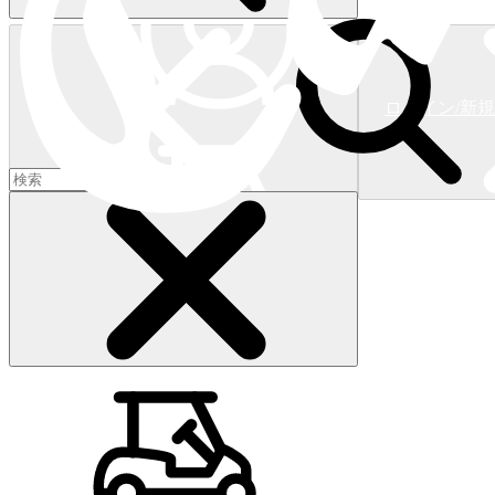
ログイン/新
ショッピングカート
(
0
)