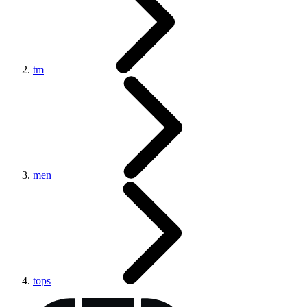
tm
men
tops