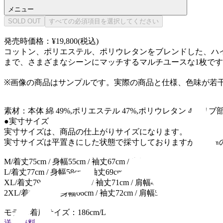
メニュー
SOLD OUT
すべての必須項目を選択してください
発売時価格：¥19,800(税込)
コットン、ポリエステル、ポリウレタンをブレンドした、ハイ
まで、さまざまなシーンにマッチするマルチユースな1枚で
※画像の商品はサンプルです。実際の商品と仕様、色味が若
素材：本体 綿 49%,ポリエステル 47%,ポリウレタン 4% リブ部
●実寸サイズ
実寸サイズは、商品の仕上がりサイズになります。
実寸サイズは平置きにした状態で採寸しておりますが、数㎝
M/着丈75cm / 身幅55cm / 袖丈67cm / 肩幅45cm
L/着丈77cm / 身幅58cm / 袖丈69cm / 肩幅47cm
XL/着丈79cm / 身幅62cm / 袖丈71cm / 肩幅49cm
2XL/着丈82cm / 身幅66cm / 袖丈72cm / 肩幅51cm
モデル/着用サイズ：186cm/L
送料無料