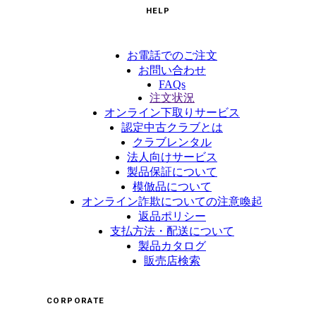
HELP
お電話でのご注文
お問い合わせ
FAQs
注文状況
オンライン下取りサービス
認定中古クラブとは
クラブレンタル
法人向けサービス
製品保証について
模倣品について
オンライン詐欺についての注意喚起
返品ポリシー
支払方法・配送について
製品カタログ
販売店検索
CORPORATE