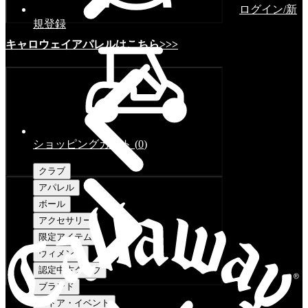
ログイン/新
規登録
キャロウェイアパレルはこちら>>>
ショッピングカート
(
0
)
クラブ
アパレル
ボール
アクセサリー
限定アイテム
ウィメンズ
認定中古クラブ
ブランド
ストア・イベント