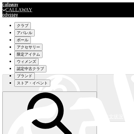
callaway
CALLAWAY
odyssey
ODYSSEY
travismathew
クラブ
アパレル
ボール
outlet
アクセサリー
OUTLET
限定アイテム
ウィメンズ
キャロウェイアパレルはこちら>>>
認定中古クラブ
ブランド
ストア・イベント
注文状況
キャロウェイアパレルはこちら>>>