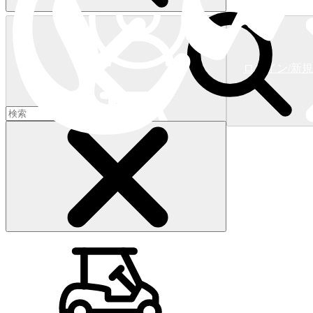
ログイン/新
ショッピングカート
(
0
)