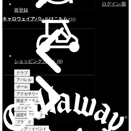
ログイン/新
規登録
キャロウェイアパレルはこちら>>>
ショッピングカート
(
0
)
クラブ
アパレル
ボール
アクセサリー
限定アイテム
ウィメンズ
認定中古クラブ
ブランド
ストア・イベント