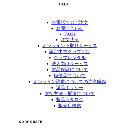
HELP
お電話でのご注文
お問い合わせ
FAQs
注文状況
オンライン下取りサービス
認定中古クラブとは
クラブレンタル
法人向けサービス
製品保証について
模倣品について
オンライン詐欺についての注意喚起
返品ポリシー
支払方法・配送について
製品カタログ
販売店検索
CORPORATE