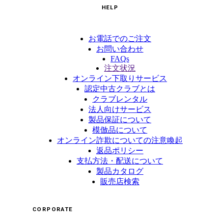
HELP
お電話でのご注文
お問い合わせ
FAQs
注文状況
オンライン下取りサービス
認定中古クラブとは
クラブレンタル
法人向けサービス
製品保証について
模倣品について
オンライン詐欺についての注意喚起
返品ポリシー
支払方法・配送について
製品カタログ
販売店検索
CORPORATE