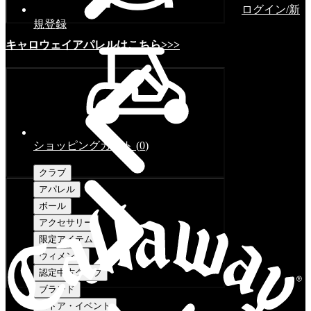
ログイン/新
規登録
キャロウェイアパレルはこちら>>>
ショッピングカート
(
0
)
クラブ
アパレル
ボール
アクセサリー
限定アイテム
ウィメンズ
認定中古クラブ
ブランド
ストア・イベント