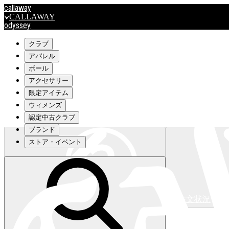
callaway
CALLAWAY
odyssey
ODYSSEY
travismathew
クラブ
アパレル
ボール
outlet
アクセサリー
OUTLET
限定アイテム
ウィメンズ
キャロウェイアパレルはこちら>>>
認定中古クラブ
ブランド
ストア・イベント
注文状況
キャロウェイアパレルはこちら>>>