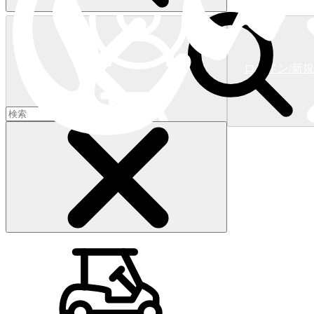
ログイン/新
ショッピングカート
(
0
)