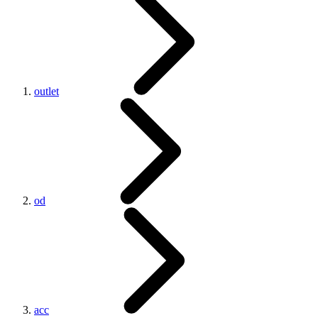
outlet
od
acc