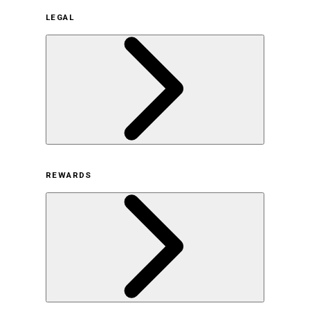
企業概要
LEGAL
サステナビリティの取り組み（日本）
サステナビリティの取り組み（米国/英語）
ヒストリー
採用情報
利用規約
REWARDS
オンラインストア利用規約
プライバシーポリシー
特定商取引法に基づく表示
古物営業法に基づく表示