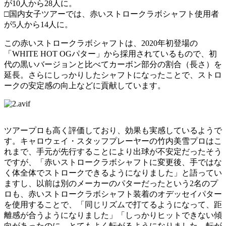
が10人から28人に。
□国内女子ツアーでは、赤いストロークラボシャフト使用者
が5人から14人に。
この赤いストロークラボシャフトは、2020年初登場の
「WHITE HOT OGパター」から採用されているもので、初
代の黒いバージョンと比べてカーボン部分の割合（長さ）を
延長。さらにしっかりしたシャフトになったことで、ストロ
ークの安定感の向上などに貢献しています。
ツアープロも高く評価しており、効果も実感しているようで
す。キャロウェイ・スタッフプレーヤーの竹内美雪プロはこ
れまで、手元が先行することにより出球が不安定だったそう
ですが、「赤いストロークラボシャフトに変更後、手ではな
く体全体でストロークできるようになりました」と語ってい
ますし、以前は別のメーカーのパターだったという2名のプ
ロも、赤いストロークラボシャフト装着のオデッセイパター
を使用することで、「同じリズムで打てるようになって、距
離感が合うようになりました」「しっかりヒットできない傾
向があったのに、とてもよく転がるようになりました。転が