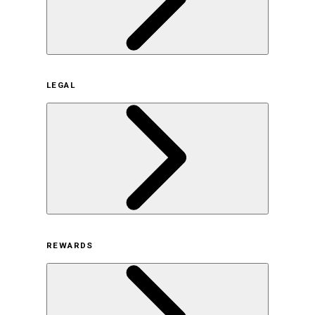
企業概要
LEGAL
サステナビリティの取り組み（日本）
サステナビリティの取り組み（米国/英語）
ヒストリー
採用情報
利用規約
REWARDS
オンラインストア利用規約
プライバシーポリシー
特定商取引法に基づく表示
古物営業法に基づく表示