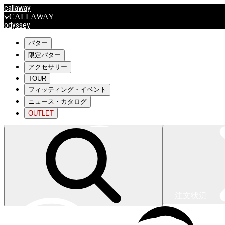
callaway
CALLAWAY
odyssey
ODYSSEY
travismathew
パター
限定パター
アクセサリー
outlet
TOUR
OUTLET
フィッティング・イベント
ニュース・カタログ
キャロウェイアパレルはこちら>>>
OUTLET
注文状況
キャロウェイアパレルはこちら>>>