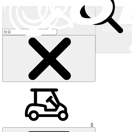
ログイン/新
ショッピングカート
(
0
)
0