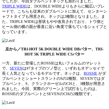
でしたが、今回ダブルベントネックも加わりました。
TRIPLE WIDE
は、DOUBLE WIDEよりもさらに幅広いブレ
ードで、こちらも従来のダブルベントに加えて、センターシ
ャフトタイプも用意され、ネックは2種類となりました。ま
た、TRIPLE WIDEは形状もやや改良されており、トウ側と
ヒール側の横の面が垂直に近い角度で落ちているシェイプと
なっています。
左から／TRI-HOT 5K DOUBLE WIDE DBパター、TRI-
HOT 5K TRIPLE WIDE CSパター
一方、新たに登場したROSSIEは丸いフォルムのマレット
で、
SEVEN
は#7タイプのツノ型と、いずれもオデッセイで
長く人気となっているモデルです。ネックは、
ROSSIE
がダ
ブルベントとショートスラントのSの2種類、SEVENではダ
ブルベント、S、クランクホーゼルのCHと、3種類が用意さ
れました。今回、実際のグリーン上で試打をしたのは、
ROSSIEのダブルベントとSEVENのCHの2種類です。