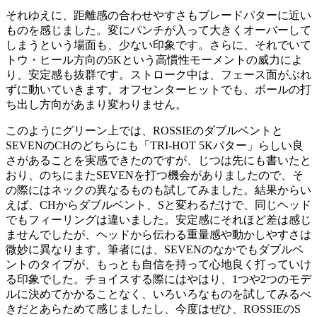
それゆえに、距離感の合わせやすさもブレードパターに近い
ものを感じました。変にパンチが入って大きくオーバーして
しまうという場面も、少ない印象です。さらに、それでいて
トウ・ヒール方向の5Kという高慣性モーメントの威力によ
り、安定感も抜群です。ストローク中は、フェース面がぶれ
ずに動いていきます。オフセンターヒットでも、ボールの打
ち出し方向があまり変わりません。
このようにグリーン上では、ROSSIEのダブルベントと
SEVENのCHのどちらにも「TRI-HOT 5Kパター」らしい良
さがあることを実感できたのですが、じつは先にも書いたと
おり、のちにまたSEVENを打つ機会がありましたので、そ
の際にはネックの異なるものも試してみました。結果からい
えば、CHからダブルベント、Sと変わるだけで、同じヘッド
でもフィーリングは違いました。安定感にそれほど差は感じ
ませんでしたが、ヘッドから伝わる重量感や動かしやすさは
微妙に異なります。筆者には、SEVENのなかでもダブルベ
ントのタイプが、もっとも自信を持って心地良く打っていけ
る印象でした。チョイスする際にはやはり、1つや2つのモデ
ルに決めてかかることなく、いろいろなものを試してみるべ
きだとあらためて感じましたし、今度はぜひ、ROSSIEのS