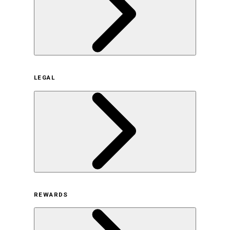
企業概要
LEGAL
サステナビリティの取り組み（日本）
サステナビリティの取り組み（米国/英語）
ヒストリー
採用情報
利用規約
REWARDS
オンラインストア利用規約
プライバシーポリシー
特定商取引法に基づく表示