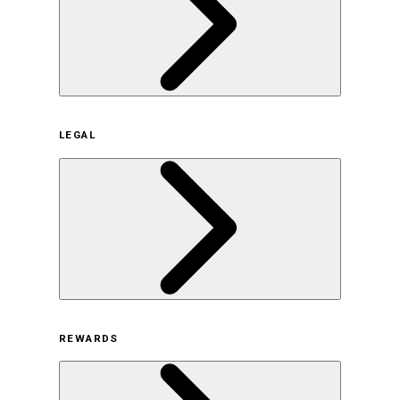
企業概要
LEGAL
サステナビリティの取り組み（日本）
サステナビリティの取り組み（米国/英語）
ヒストリー
採用情報
利用規約
REWARDS
オンラインストア利用規約
プライバシーポリシー
特定商取引法に基づく表示