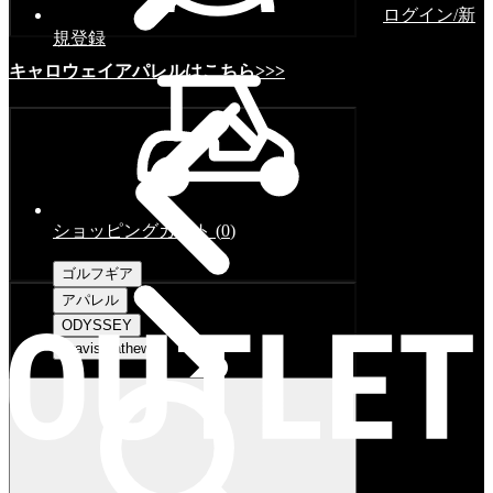
ログイン/新
規登録
キャロウェイアパレルはこちら>>>
ショッピングカート
(
0
)
ゴルフギア
アパレル
ODYSSEY
Travismathew