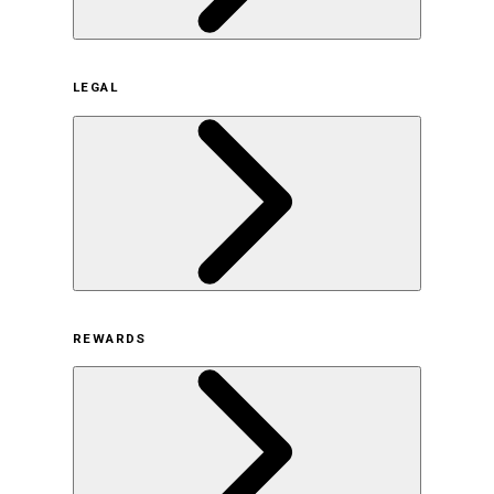
企業概要
LEGAL
サステナビリティの取り組み（日本）
サステナビリティの取り組み（米国/英語）
ヒストリー
採用情報
利用規約
REWARDS
オンラインストア利用規約
プライバシーポリシー
特定商取引法に基づく表示
古物営業法に基づく表示