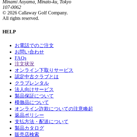
Minami Aoyama, Minato-ku, Tokyo
107-0062
©
2026
Callaway Golf Company.
All rights reserved.
HELP
お電話でのご注文
お問い合わせ
FAQs
注文状況
オンライン下取りサービス
認定中古クラブとは
クラブレンタル
法人向けサービス
製品保証について
模倣品について
オンライン詐欺についての注意喚起
返品ポリシー
支払方法・配送について
製品カタログ
販売店検索