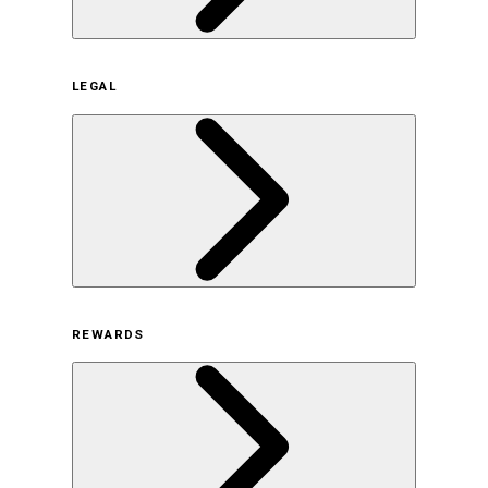
企業概要
LEGAL
サステナビリティの取り組み（日本）
サステナビリティの取り組み（米国/英語）
ヒストリー
採用情報
利用規約
REWARDS
オンラインストア利用規約
プライバシーポリシー
特定商取引法に基づく表示
古物営業法に基づく表示