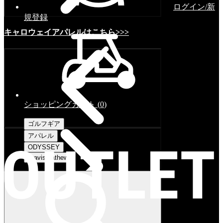
ログイン/新
規登録
キャロウェイアパレルはこちら>>>
ショッピングカート
(
0
)
ゴルフギア
アパレル
ODYSSEY
Travismathew