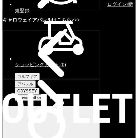
ログイン/新
規登録
キャロウェイアパレルはこちら>>>
ショッピングカート
(
0
)
ゴルフギア
アパレル
ODYSSEY
Travismathew