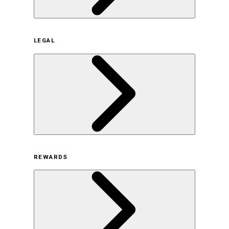
企業概要
LEGAL
サステナビリティの取り組み（日本）
サステナビリティの取り組み（米国/英語）
ヒストリー
採用情報
利用規約
REWARDS
オンラインストア利用規約
プライバシーポリシー
特定商取引法に基づく表示
古物営業法に基づく表示