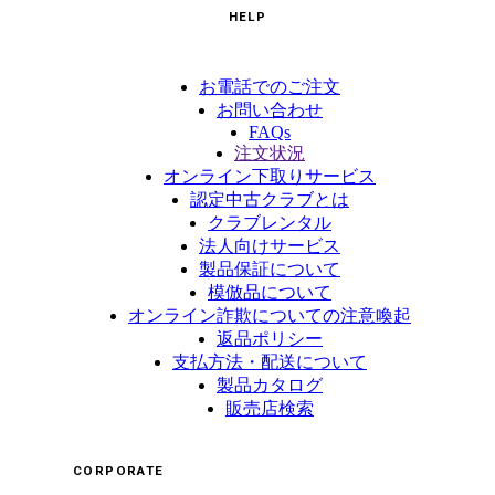
HELP
お電話でのご注文
お問い合わせ
FAQs
注文状況
オンライン下取りサービス
認定中古クラブとは
クラブレンタル
法人向けサービス
製品保証について
模倣品について
オンライン詐欺についての注意喚起
返品ポリシー
支払方法・配送について
製品カタログ
販売店検索
CORPORATE