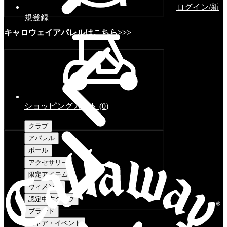
ログイン/新
規登録
キャロウェイアパレルはこちら>>>
ショッピングカート
(
0
)
クラブ
アパレル
ボール
アクセサリー
限定アイテム
ウィメンズ
認定中古クラブ
ブランド
ストア・イベント