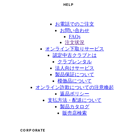
HELP
お電話でのご注文
お問い合わせ
FAQs
注文状況
オンライン下取りサービス
認定中古クラブとは
クラブレンタル
法人向けサービス
製品保証について
模倣品について
オンライン詐欺についての注意喚起
返品ポリシー
支払方法・配送について
製品カタログ
販売店検索
CORPORATE