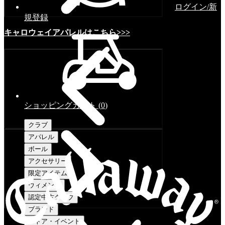
ログイン/新
規登録
キャロウェイアパレルはこちら>>>
ショッピングカート
(
0
)
クラブ
アパレル
ボール
アクセサリー
限定アイテム
ウィメンズ
認定中古クラブ
ブランド
ストア・イベント