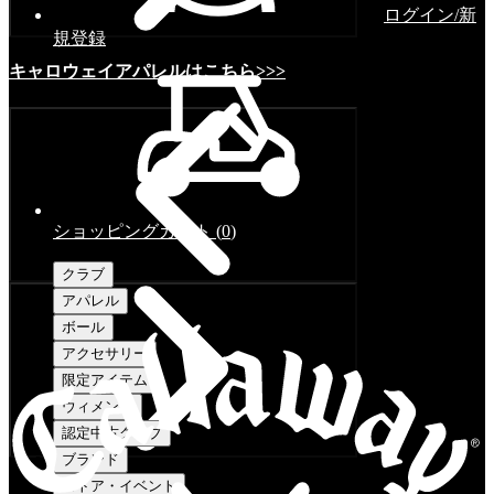
ログイン/新
規登録
キャロウェイアパレルはこちら>>>
ショッピングカート
(
0
)
クラブ
アパレル
ボール
アクセサリー
限定アイテム
ウィメンズ
認定中古クラブ
ブランド
ストア・イベント