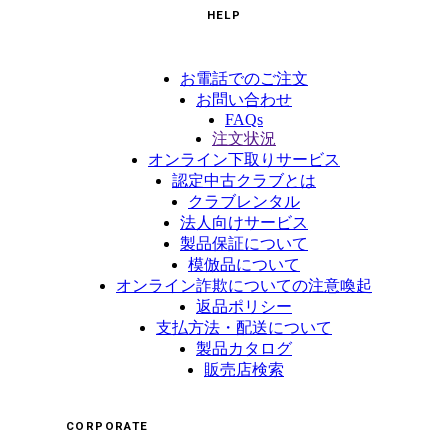
HELP
お電話でのご注文
お問い合わせ
FAQs
注文状況
オンライン下取りサービス
認定中古クラブとは
クラブレンタル
法人向けサービス
製品保証について
模倣品について
オンライン詐欺についての注意喚起
返品ポリシー
支払方法・配送について
製品カタログ
販売店検索
CORPORATE