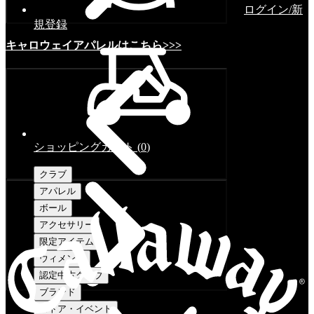
ログイン/新
規登録
キャロウェイアパレルはこちら>>>
ショッピングカート
(
0
)
クラブ
アパレル
ボール
アクセサリー
限定アイテム
ウィメンズ
認定中古クラブ
ブランド
ストア・イベント