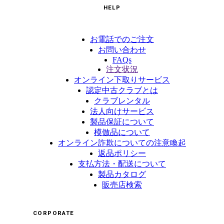
HELP
お電話でのご注文
お問い合わせ
FAQs
注文状況
オンライン下取りサービス
認定中古クラブとは
クラブレンタル
法人向けサービス
製品保証について
模倣品について
オンライン詐欺についての注意喚起
返品ポリシー
支払方法・配送について
製品カタログ
販売店検索
CORPORATE