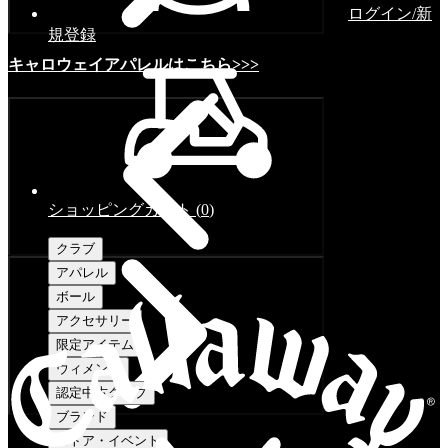
ログイン/新
規登録
キャロウェイアパレルはこちら>>>
ショッピングカート
(
0
)
クラブ
アパレル
ボール
アクセサリー
限定アイテム
ウィメンズ
認定中古クラブ
ブランド
ストア・イベント