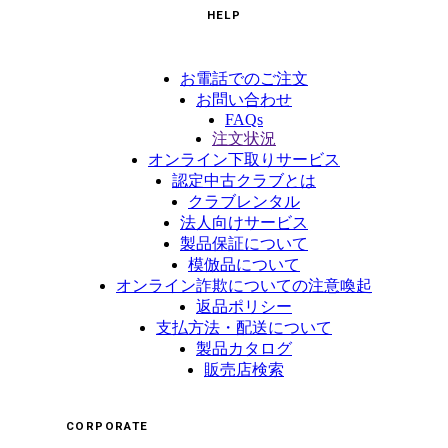
HELP
お電話でのご注文
お問い合わせ
FAQs
注文状況
オンライン下取りサービス
認定中古クラブとは
クラブレンタル
法人向けサービス
製品保証について
模倣品について
オンライン詐欺についての注意喚起
返品ポリシー
支払方法・配送について
製品カタログ
販売店検索
CORPORATE