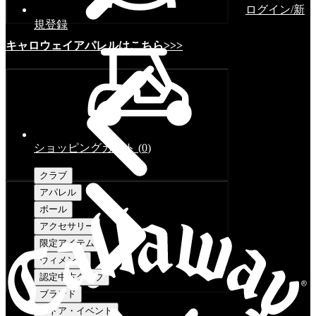
ログイン/新
規登録
キャロウェイアパレルはこちら>>>
ショッピングカート
(
0
)
クラブ
アパレル
ボール
アクセサリー
限定アイテム
ウィメンズ
認定中古クラブ
ブランド
ストア・イベント