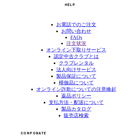
HELP
お電話でのご注文
お問い合わせ
FAQs
注文状況
オンライン下取りサービス
認定中古クラブとは
クラブレンタル
法人向けサービス
製品保証について
模倣品について
オンライン詐欺についての注意喚起
返品ポリシー
支払方法・配送について
製品カタログ
販売店検索
CORPORATE