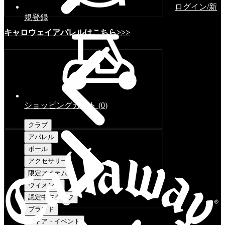
ログイン/新
規登録
キャロウェイアパレルはこちら>>>
ショッピングカート
(
0
)
クラブ
アパレル
ボール
アクセサリー
限定アイテム
ウィメンズ
認定中古クラブ
ブランド
ストア・イベント