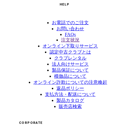
HELP
お電話でのご注文
お問い合わせ
FAQs
注文状況
オンライン下取りサービス
認定中古クラブとは
クラブレンタル
法人向けサービス
製品保証について
模倣品について
オンライン詐欺についての注意喚起
返品ポリシー
支払方法・配送について
製品カタログ
販売店検索
CORPORATE