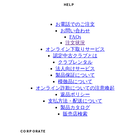
HELP
お電話でのご注文
お問い合わせ
FAQs
注文状況
オンライン下取りサービス
認定中古クラブとは
クラブレンタル
法人向けサービス
製品保証について
模倣品について
オンライン詐欺についての注意喚起
返品ポリシー
支払方法・配送について
製品カタログ
販売店検索
CORPORATE