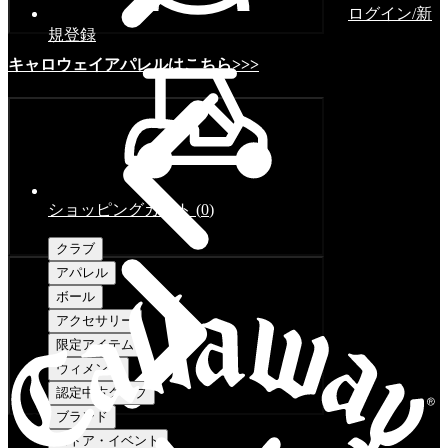
ログイン/新
規登録
キャロウェイアパレルはこちら>>>
ショッピングカート
(
0
)
クラブ
アパレル
ボール
アクセサリー
限定アイテム
ウィメンズ
認定中古クラブ
ブランド
ストア・イベント