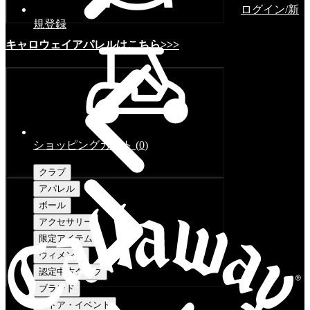
ログイン/新
規登録
キャロウェイアパレルはこちら>>>
ショッピングカート
(
0
)
クラブ
アパレル
ボール
アクセサリー
限定アイテム
ウィメンズ
認定中古クラブ
ブランド
ストア・イベント