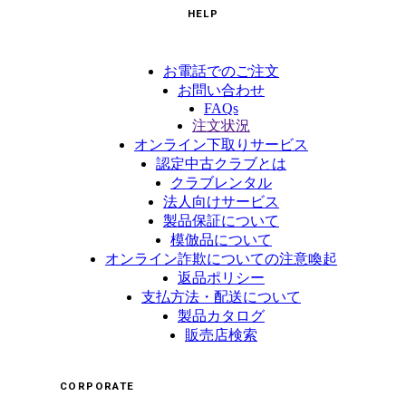
HELP
お電話でのご注文
お問い合わせ
FAQs
注文状況
オンライン下取りサービス
認定中古クラブとは
クラブレンタル
法人向けサービス
製品保証について
模倣品について
オンライン詐欺についての注意喚起
返品ポリシー
支払方法・配送について
製品カタログ
販売店検索
CORPORATE