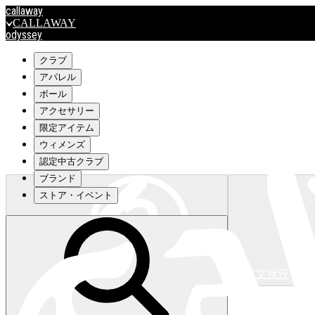
callaway
CALLAWAY
odyssey
ODYSSEY
travismathew
クラブ
アパレル
ボール
outlet
アクセサリー
OUTLET
限定アイテム
ウィメンズ
キャロウェイアパレルはこちら>>>
認定中古クラブ
ブランド
ストア・イベント
注文状況
キャロウェイアパレルはこちら>>>