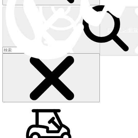
ログイン/新
ショッピングカート
(
0
)