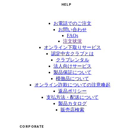
HELP
お電話でのご注文
お問い合わせ
FAQs
注文状況
オンライン下取りサービス
認定中古クラブとは
クラブレンタル
法人向けサービス
製品保証について
模倣品について
オンライン詐欺についての注意喚起
返品ポリシー
支払方法・配送について
製品カタログ
販売店検索
CORPORATE