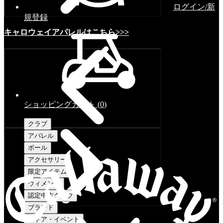
ログイン/新
規登録
キャロウェイアパレルはこちら>>>
ショッピングカート
(
0
)
クラブ
アパレル
ボール
アクセサリー
限定アイテム
ウィメンズ
認定中古クラブ
ブランド
ストア・イベント