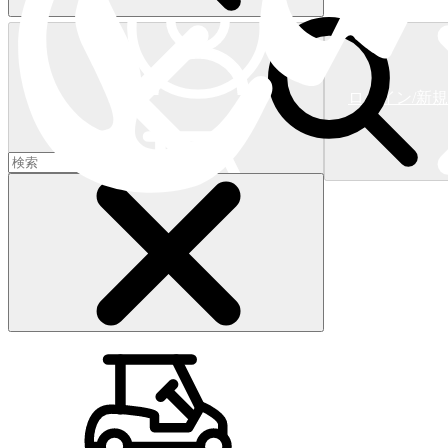
ログイン/新
ショッピングカート
(
0
)