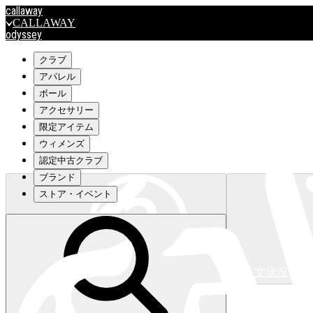
callaway
CALLAWAY
odyssey
ODYSSEY
travismathew
クラブ
アパレル
ボール
outlet
アクセサリー
OUTLET
限定アイテム
ウィメンズ
キャロウェイアパレルはこちら>>>
認定中古クラブ
ブランド
ストア・イベント
注文状況
キャロウェイアパレルはこちら>>>