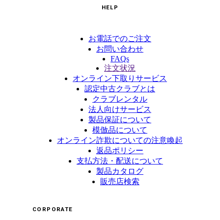
HELP
お電話でのご注文
お問い合わせ
FAQs
注文状況
オンライン下取りサービス
認定中古クラブとは
クラブレンタル
法人向けサービス
製品保証について
模倣品について
オンライン詐欺についての注意喚起
返品ポリシー
支払方法・配送について
製品カタログ
販売店検索
CORPORATE