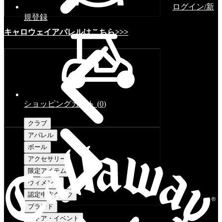
ログイン/新
規登録
キャロウェイアパレルはこちら>>>
ショッピングカート
(
0
)
クラブ
アパレル
ボール
アクセサリー
限定アイテム
ウィメンズ
認定中古クラブ
ブランド
ストア・イベント