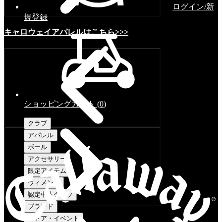
ログイン/新
規登録
キャロウェイアパレルはこちら>>>
ショッピングカート
(
0
)
クラブ
アパレル
ボール
アクセサリー
限定アイテム
ウィメンズ
認定中古クラブ
ブランド
ストア・イベント