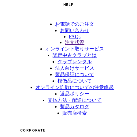
HELP
お電話でのご注文
お問い合わせ
FAQs
注文状況
オンライン下取りサービス
認定中古クラブとは
クラブレンタル
法人向けサービス
製品保証について
模倣品について
オンライン詐欺についての注意喚起
返品ポリシー
支払方法・配送について
製品カタログ
販売店検索
CORPORATE