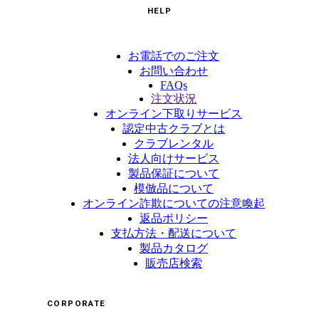
HELP
お電話でのご注文
お問い合わせ
FAQs
注文状況
オンライン下取りサービス
認定中古クラブとは
クラブレンタル
法人向けサービス
製品保証について
模倣品について
オンライン詐欺についての注意喚起
返品ポリシー
支払方法・配送について
製品カタログ
販売店検索
CORPORATE