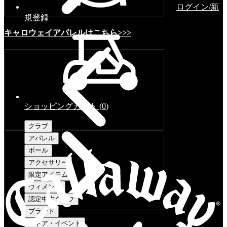
ログイン/新
規登録
キャロウェイアパレルはこちら>>>
ショッピングカート
(
0
)
クラブ
アパレル
ボール
アクセサリー
限定アイテム
ウィメンズ
認定中古クラブ
ブランド
ストア・イベント